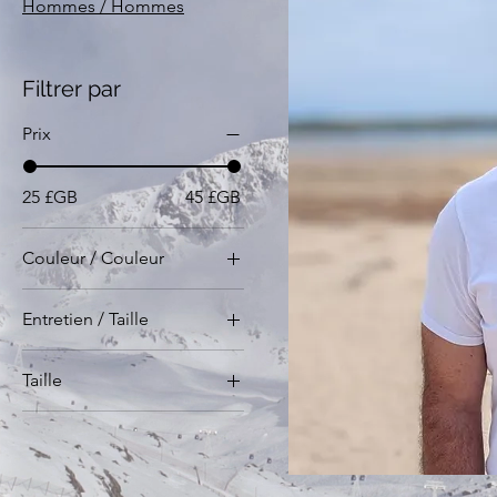
Hommes / Hommes
Filtrer par
Prix
25 £GB
45 £GB
Couleur / Couleur
Entretien / Taille
L
Taille
M
L
S
M
XL
S
XS