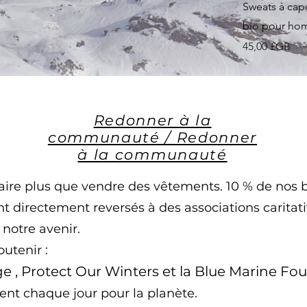
Sweats à cap
bio pour h
Prix
45,00 £GB
Redonner à la
communauté / Redonner
à la communauté
faire plus que vendre des vêtements. 10 % de nos 
t directement reversés à des associations caritat
notre avenir.
utenir :
ge
,
Protect Our Winters
et
la Blue Marine Fo
ent chaque jour pour la planète.