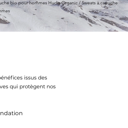
uche bio pour hommes Hudis Organic / Sweats à capuche
ommes
bénéfices issus des
ives qui protègent nos
undation