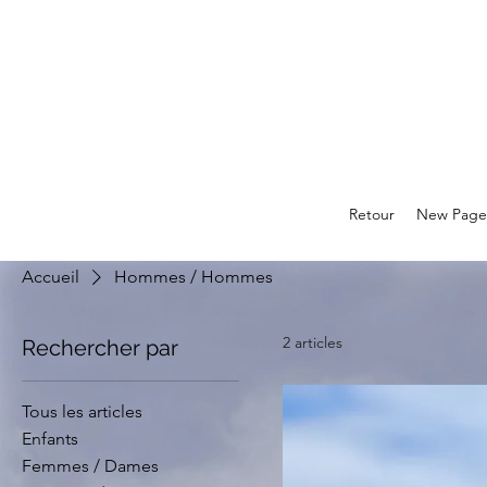
Retour
New Page
Accueil
Hommes / Hommes
2 articles
Rechercher par
Tous les articles
Enfants
Femmes / Dames