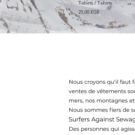
T-shirts / T-shirts
XL
XXL
Prix
25,00 £GB
XLL
XS
Nous croyons qu'il faut 
ventes de vêtements son
mers, nos montagnes et 
Nous sommes fiers de so
Surfers Against Sewa
Des personnes qui agiss