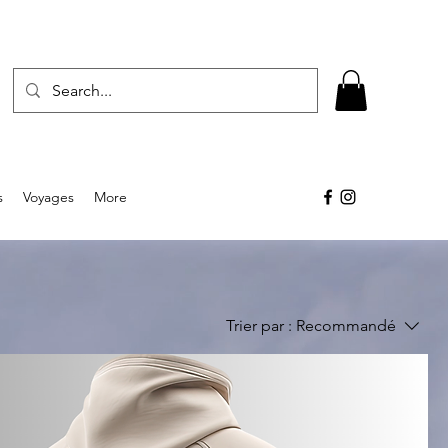
s
Voyages
More
Trier par :
Recommandé