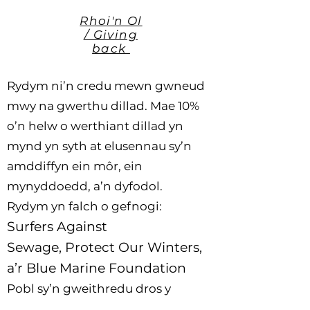
Rhoi'n Ol
/ Giving
back
Rydym ni’n credu mewn gwneud
mwy na gwerthu dillad. Mae 10%
o’n helw o werthiant dillad yn
mynd yn syth at elusennau sy’n
amddiffyn ein môr, ein
mynyddoedd, a’n dyfodol.
Rydym yn falch o gefnogi:
Surfers Against
Sewage
,
Protect Our Winters
,
a’r
Blue Marine Foundation
Pobl sy’n gweithredu dros y
blaned, bob dydd.